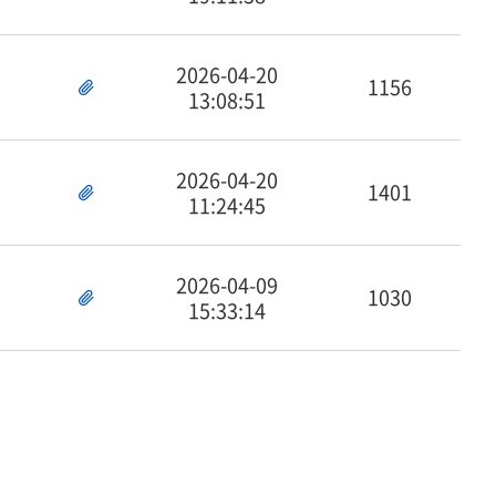
2026-04-20
1156
13:08:51
2026-04-20
1401
11:24:45
2026-04-09
1030
15:33:14