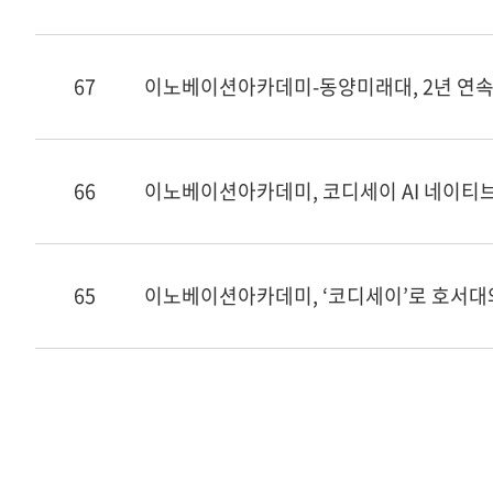
67
이노베이션아카데미-동양미래대, 2년 연속 ‘
66
이노베이션아카데미, 코디세이 AI 네이티브 
65
이노베이션아카데미, ‘코디세이’로 호서대와