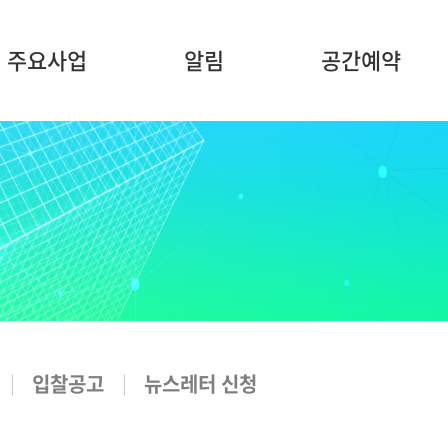
주요사업
알림
공간예약
입찰공고
뉴스레터 신청