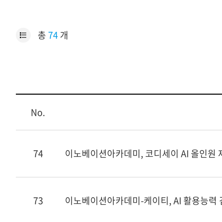
총
74
개
No.
74
이노베이션아카데미, 코디세이 AI 올인원 
73
이노베이션아카데미-케이티, AI 활용능력 