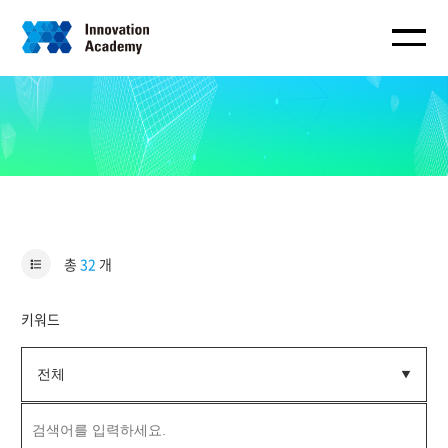
총
32
개
키워드