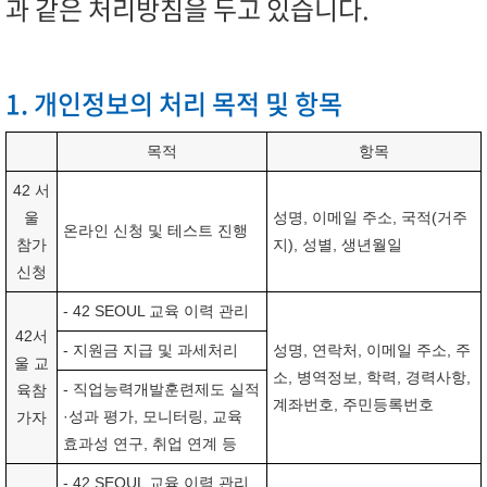
과 같은 처리방침을 두고 있습니다.
1. 개인정보의 처리 목적 및 항목
목적
항목
42 서
울
성명, 이메일 주소, 국적(거주
온라인 신청 및 테스트 진행
참가
지), 성별, 생년월일
신청
- 42 SEOUL 교육 이력 관리
42서
- 지원금 지급 및 과세처리
성명, 연락처, 이메일 주소, 주
울 교
소, 병역정보, 학력, 경력사항,
- 직업능력개발훈련제도 실적
육참
계좌번호, 주민등록번호
·성과 평가, 모니터링, 교육
가자
효과성 연구, 취업 연계 등
- 42 SEOUL 교육 이력 관리