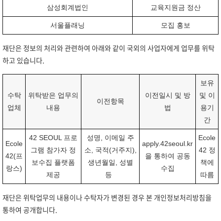
삼성회계법인
교육지원금 정산
서울플래닝
모집 홍보
재단은 정보의 처리와 관련하여 아래와 같이 국외의 사업자에게 업무를 위탁
하고 있습니다.
보유
수탁
위탁받은 업무의
이전일시 및 방
및 이
이전항목
업체
내용
법
용기
간
42 SEOUL 프로
성명, 이메일 주
Ecole
Ecole
apply.42seoul.kr
그램 참가자 정
소, 국적(거주지),
42 정
42(프
을 통하여 공동
보수집 플랫폼
생년월일, 성별
책에
랑스)
수집
제공
등
따름
재단은 위탁업무의 내용이나 수탁자가 변경된 경우 본 개인정보처리방침을
통하여 공개합니다.