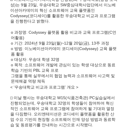
성)는 9월 23일, 우송대학교 SW중심대학사업단에서 이노베
이션아카데미의 혁신 소프트웨어 교육 플랫폼인
Codyssey(코디세이)를 활용한 우송대학교 비교과 프로그램
을 진행한다고 밝혔다.
o 과정명: Codyssey 플랫폼 활용 비교과 교육 프로그램(C언
어활용)
o 기간: 2024년 9월 23일(월)~12월 20일(금), 13주 과정
o 방법: 이노베이션아카데미 코디세이(Codyssey) 교육 플랫
폼 활용
o 대상자: 우송대 학생 32명
o 목적: 소프트웨어 개발에 관심이 있는 학생 대상으로 동료
학습 기반의 PBL 교육 프로
그램을 통해 실무에서의 협업 능력과 소프트웨어 사고력 및
문제해결 역량 체득
< ‘우송대학교 비교과 프로그램’ 개요 >
□ 이날 행사는 우송대학교 W15(식품건축관) PC실습실에서
진행되었는데, 우송대학교 32명의 학생들이 참여하여 혁신
적인 소프트웨어 교육 프로그램에 참여하게 될 기대와 열정
을 다짐했다. 오리엔테이션은 코디세이 플랫폼을 활용한 산
업 수요 기반의 현장형 소프트웨어 인재 양성 방법과 동료학
습 및 동료평가를 안내하는 시간으로 시작됐다.