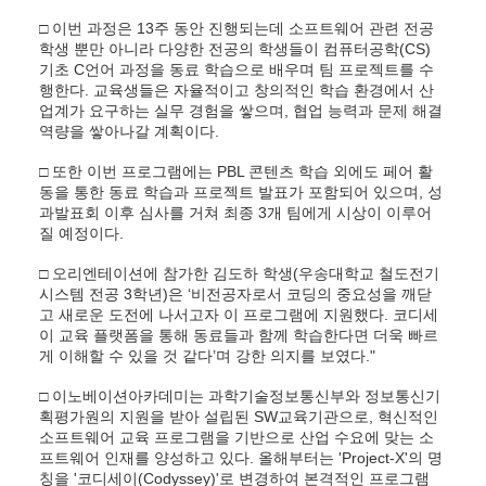
□ 이번 과정은 13주 동안 진행되는데 소프트웨어 관련 전공
학생 뿐만 아니라 다양한 전공의 학생들이 컴퓨터공학(CS)
기초 C언어 과정을 동료 학습으로 배우며 팀 프로젝트를 수
행한다. 교육생들은 자율적이고 창의적인 학습 환경에서 산
업계가 요구하는 실무 경험을 쌓으며, 협업 능력과 문제 해결
역량을 쌓아나갈 계획이다.
□ 또한 이번 프로그램에는 PBL 콘텐츠 학습 외에도 페어 활
동을 통한 동료 학습과 프로젝트 발표가 포함되어 있으며, 성
과발표회 이후 심사를 거쳐 최종 3개 팀에게 시상이 이루어
질 예정이다.
□ 오리엔테이션에 참가한 김도하 학생(우송대학교 철도전기
시스템 전공 3학년)은 ‘비전공자로서 코딩의 중요성을 깨닫
고 새로운 도전에 나서고자 이 프로그램에 지원했다. 코디세
이 교육 플랫폼을 통해 동료들과 함께 학습한다면 더욱 빠르
게 이해할 수 있을 것 같다’며 강한 의지를 보였다."
□ 이노베이션아카데미는 과학기술정보통신부와 정보통신기
획평가원의 지원을 받아 설립된 SW교육기관으로, 혁신적인
소프트웨어 교육 프로그램을 기반으로 산업 수요에 맞는 소
프트웨어 인재를 양성하고 있다. 올해부터는 'Project-X'의 명
칭을 '코디세이(Codyssey)'로 변경하여 본격적인 프로그램