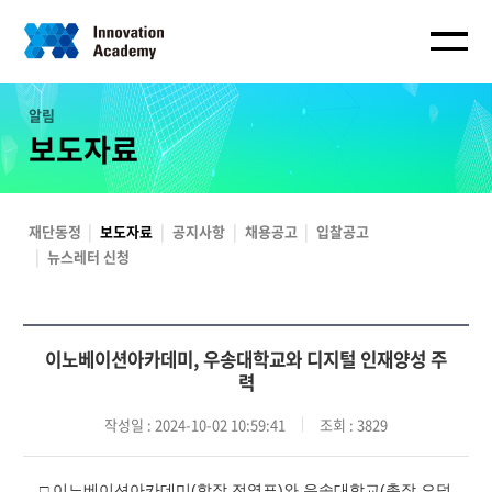
알림
보도자료
재단동정
보도자료
공지사항
채용공고
입찰공고
뉴스레터 신청
이노베이션아카데미, 우송대학교와 디지털 인재양성 주
력
작성일
: 2024-10-02 10:59:41
조회
: 3829
□ 이노베이션아카데미(학장 전영표)와 우송대학교(총장 오덕