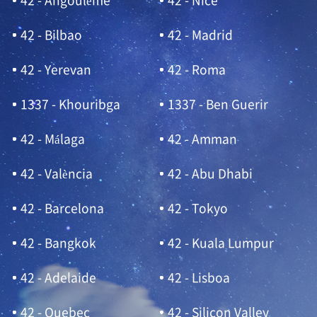
42 - Angoulème
42 - Nice
42 - Bilbao
42 - Madrid
42 - Yerevan
42 - Roma
1337 - Khouribga
1337 - Ben Guerir
42 - Málaga
42 - Amman
42 - València
42 - Abu Dhabi
42 - Barcelona
42 - Tokyo
42 - Bangkok
42 - Kuala Lumpur
42 - Adelaide
42 - Lisboa
42 - Quebec
42 - Silicon Valley